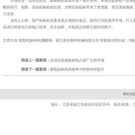
市场在变，需求也在变，贴标机的发展不是一成不变的。未来的贴标机一定朝着
断的前行、创新，自动贴标机的出现，为商品的贴标带来了更便捷、更完美的服务
力支持。
业内人士称，国产贴标机若要全面占领国内食品，医药行业的需求市场，打入国
且进行研发自己的核心技术、自主创新，才能真正的吸引国外的客户。
文章出自
灌装机|贴标机|翻醅机
- 镇江新区春晖机械有限公司 转载请注明出处：
htt
阅读上一篇新闻：
自动化高速贴标机占据广大的市场
阅读下一篇新闻：
圆瓶贴标机的效率与性能有待提升
网站地
地址： 江苏省镇江市桃花坞五区25号 电话/传真： 0511- 84