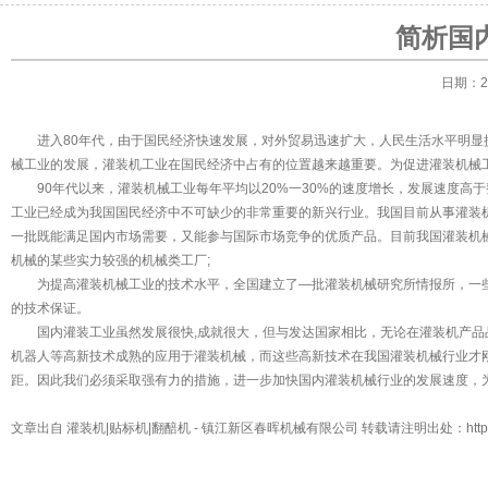
简析国
日期：20
进入80年代，由于国民经济快速发展，对外贸易迅速扩大，人民生活水平明显
械工业的发展，灌装机工业在国民经济中占有的位置越来越重要。为促进灌装机械
90年代以来，灌装机械工业每年平均以20%一30%的速度增长，发展速度高于整
工业已经成为我国国民经济中不可缺少的非常重要的新兴行业。我国目前从事灌装机械
一批既能满足国内市场需要，又能参与国际市场竞争的优质产品。目前我国灌装机
机械的某些实力较强的机械类工厂;
为提高灌装机械工业的技术水平，全国建立了—批灌装机械研究所情报所，一些
的技术保证。
国内灌装工业虽然发展很快,成就很大，但与发达国家相比，无论在灌装机产品
机器人等高新技术成熟的应用于灌装机械，而这些高新技术在我国灌装机械行业才刚刚
距。因此我们必须采取强有力的措施，进一步加快国内灌装机械行业的发展速度，
文章出自
灌装机|贴标机|翻醅机
- 镇江新区春晖机械有限公司 转载请注明出处：
htt