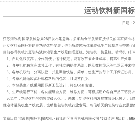
运动饮料新国标
日期：20
江苏灌装机
国家质检总局26日发布消息称，多项与食品质量直接相关的国家标准
运动饮料新国标将助推功能饮料发展，也为瓶装纯液体灌装机生产线制造商带来了
目前春晖机械的瓶装纯液体灌装生产线是由理瓶机、灌装机、旋盖机、喷码机（打
1、自动化程度高，操作简便，运行稳定，能有效节省企业成本，提高生产效率。
2、各单机能独立完成其工作，有独立的操作系统，以及数控显示等电器元件来控
3、各单机联动、分离快捷，并且调整快速、简单，使生产的每个工序保证协调。
4、各单机能适应多种规格料瓶的包装，且调整件少。
5、本包装生产线采用国际新工艺设计，符合GMP标准。
6、生产线运行平稳，各功能组合方便，维修方便，可根据用户各自产品工艺要求
2011年，功能饮料的销售突破70亿元。未来，功能饮料的发展前景还比较大，目
推液体灌装机生产线发展，也助推包装机械行业发展。相信明天的包装行业发展更
文章出自
灌装机|贴标机|翻醅机
- 镇江新区春晖机械有限公司 转载请注明出处：
htt