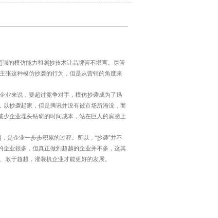
——超强的模仿能力和照抄技术让品牌苦不堪言。尽管
不主张这种模仿抄袭的行为，但是从营销的角度来
企业来说，要超过竞争对手，模仿抄袭成为了迅
，以抄袭起家，但是腾讯并没有被市场所淹没，而
减少企业埋头钻研的时间成本，站在巨人的肩膀上
，是企业一步步积累的过程。所以，“抄袭”并不
的企业很多，但真正做到超越的企业并不多，这其
、敢于超越，灌装机企业才能更好的发展。