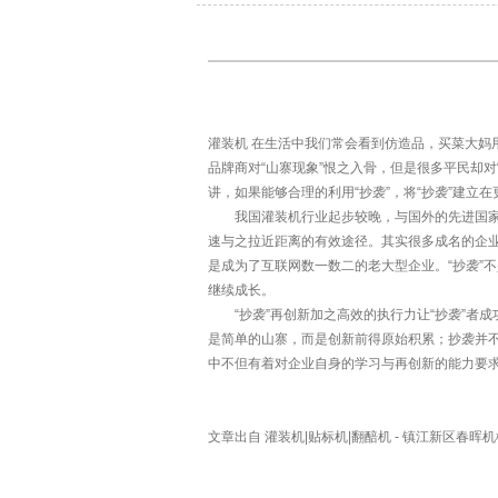
灌装机
在生活中我们常会看到仿造品，买菜大妈用“
品牌商对“山寨现象”恨之入骨，但是很多平民却
讲，如果能够合理的利用“抄袭”，将“抄袭”建立
我国灌装机行业起步较晚，与国外的先进国家相
速与之拉近距离的有效途径。其实很多成名的企业
是成为了互联网数一数二的老大型企业。“抄袭”
继续成长。
“抄袭”再创新加之高效的执行力让“抄袭”者成
是简单的山寨，而是创新前得原始积累；抄袭并不
中不但有着对企业自身的学习与再创新的能力要
文章出自
灌装机|贴标机|翻醅机
- 镇江新区春晖