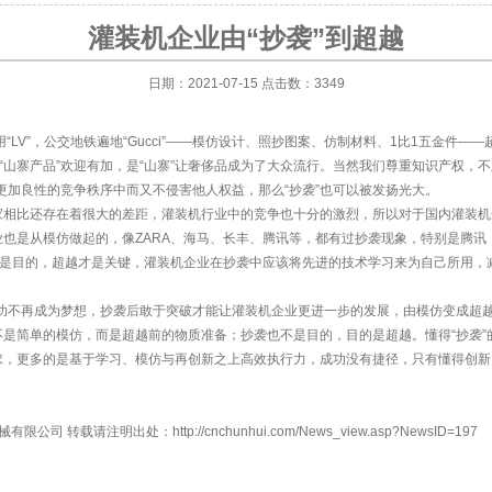
灌装机企业由“抄袭”到超越
日期：2021-07-15 点击数：3349
LV”，公交地铁遍地“Gucci”——模仿设计、照抄图案、仿制材料、1比1五金件
对“山寨产品”欢迎有加，是“山寨”让奢侈品成为了大众流行。当然我们尊重知识产权，
在更加良性的竞争秩序中而又不侵害他人权益，那么“抄袭”也可以被发扬光大。
比还存在着很大的差距，灌装机行业中的竞争也十分的激烈，所以对于国内灌装机
也是从模仿做起的，像ZARA、海马、长丰、腾讯等，都有过抄袭现象，特别是腾讯
不是目的，超越才是关键，灌装机企业在抄袭中应该将先进的技术学习来为自己所用，
功不再成为梦想，抄袭后敢于突破才能让灌装机企业更进一步的发展，由模仿变成超越
是简单的模仿，而是超越前的物质准备；抄袭也不是目的，目的是超越。懂得“抄袭”
求，更多的是基于学习、模仿与再创新之上高效执行力，成功没有捷径，只有懂得创新
机械有限公司 转载请注明出处：
http://cnchunhui.com/News_view.asp?NewsID=197