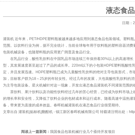
液态食品
日期：20
灌装机
近年来，PET/HDPE塑料瓶被越来越多地应用到液态食品包装领域。塑
范围。以饮料行业为例，据不完全统计，当前全球每年用于饮料瓶的塑料容器消费量为
包装机械设备，也随塑料瓶的应用更广阔普及食品行业。
在乳品行业，酸性乳饮料在中国乳品市场连续三年保持着30%以上的高速增长，
型，其发展速度甚至超过了产品的成长率。220ml以下的小包装HDPE塑料瓶酸
定，并且发展迅速。HDPE塑料瓶已成为儿童酸性乳饮料的绝对主导包装形式，市场
加，目标客户群为18～25岁的年轻女性。经过几年的发展，大包装酸性乳饮料的
为主导包装设备。星火机械针对这一现象，开发出液态食品灌装机不同灌装范围的机型：5-60ml10-12
茶饮料、果汁饮料以及功能性饮料经过几年的苦心经营，已经成为饮料市场上稳
的增长率和安全性，又降低了饮料企业的包材成本和运行成本。随着高速中温热灌
备，带来更为直接的成本效益。春晖机械
灌装机
在液态食品行业很受期待。
文章出自
灌装机|贴标机|翻醅机
- 镇江新区春晖机械有限公司 转载请注明出处：
htt
阅读上一篇新闻：
我国食品包装机械行业几个亟待开发项目