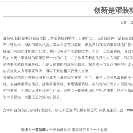
创新是灌装
日期：20
灌装机
我国是商品包装大国，对灌装机的需求十分的广泛，但是我国并不是包装强
产业链结构，国内的灌装机需求基本上也可以满足。但是目前我国的灌装机进口额
机械只有国外才能生产处理，我们没有这个灌装机技术。为此，安民灌装机一直致
现在市场上灌装机的应用已经十分的广泛，几乎涉及了我们生活的方方面面，我们
是需要灌装机来灌装机。但是目前我国的灌装机技术、制造水平与发达国家的相比
的资金及人力等重要资源，阻碍了其他相关行业的发展。
青州安民包装机有限公司专业致力于灌装机的开发、生产、销售，公司从最初的手
机、全自动灌装封尾机、辣椒酱灌装机、食用油灌装机、自动灌装机等多功能灌装
您的要求，为您定做各种灌装生产线，拥有了一批长期固定的客户朋友。经过不断
装市场提供一大批先进的灌装机设备。
文章出自
灌装机|贴标机|翻醅机
- 镇江新区春晖机械有限公司 转载请注明出处：
htt
阅读上一篇新闻：
全自动灌装机-灌装机行业的一大改革