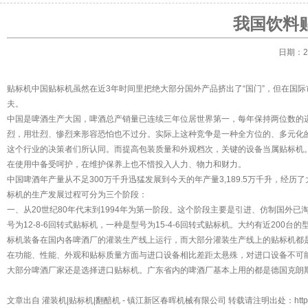
我国饮料
日期：20
贴标机
中国贴标机虽然在近3年时间里把绝大部分国外产品挤出了“国门”，但在国际
夫。
中国是啤酒生产大国，啤酒总产销量已连续三年位居世界第一，每年保持两位数的
烈，用壮烈、惨烈来形容恐怕也不过分。实际上这种竞争是一种全方位的、多元化
这个行业的决策者们所认同。而提高包装质量和外观档次，关键的设备当属贴标机
在使用中备受呵护，在维护保养上也不惜投入人力、物力和财力。
中国啤酒年产量从不足300万千升迅猛发展到今天的年产量3,189.5万千升，经
标机的生产发展过程可分为三个阶段：
一、从20世纪80年代末到1994年为第一阶段。这个阶段主要是引进、仿制国外
号为12-8-6回转式贴标机，一种是型号为15-4-6回转式贴标机。大约有近200台的型号为
标机装备在国内各啤酒厂的灌装生产线上运行，而大部分灌装生产线上的贴标机都
在功能、性能、外观和贴标质量方面与进口设备相比差距太悬殊，对进口设备不可
大部分啤酒厂家还是选择进口贴标机。广东省内的啤酒厂基本上用的都是德国克朗斯
文章出自
灌装机|贴标机|翻醅机
- 镇江新区春晖机械有限公司 转载请注明出处：
htt